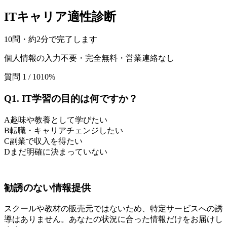
ITキャリア適性診断
10問・約2分で完了します
個人情報の入力不要・完全無料・営業連絡なし
質問
1
/
10
10
%
Q
1
.
IT学習の目的は何ですか？
A
趣味や教養として学びたい
B
転職・キャリアチェンジしたい
C
副業で収入を得たい
D
まだ明確に決まっていない
勧誘のない情報提供
スクールや教材の販売元ではないため、特定サービスへの誘
導はありません。あなたの状況に合った情報だけをお届けし